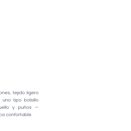
nes, tejido ligero
 uno tipo bolsillo
uello y puños —
ca confortable.